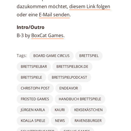
dazukommen möchtet,
diesem Link folgen
oder eine
E-Mail senden
.
Intro/Outro
B-3 by
BoxCat Games
.
Tags:
BOARD GAME CIRCUS
BRETTSPIEL
BRETTSPIELBAR
BRETTSPIELBOX.DE
BRETTSPIELE
BRETTSPIELPODCAST
CHRISTOPH POST
ENDEAVOR
FROSTED GAMES
HANDBUCH BRETTSPIELE
JÜRGEN KARLA
KAURI
KEKSEKÄSTCHEN
KOALLA SPIELE
NEWS
RAVENSBURGER