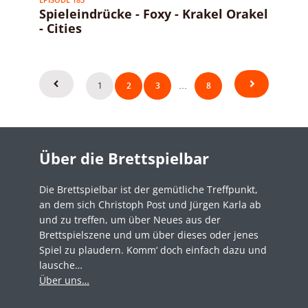
Spieleindrücke - Foxy - Krakel Orakel
- Cities
Seitennummerierung
1
2
3
8
…
der
Beiträge
Über die Brettspielbar
Die Brettspielbar ist der gemütliche Treffpunkt,
an dem sich Christoph Post und Jürgen Karla ab
und zu treffen, um über Neues aus der
Brettspielszene und um über dieses oder jenes
Spiel zu plaudern. Komm‘ doch einfach dazu und
lausche…
Über uns…