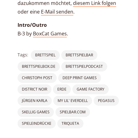
dazukommen möchtet,
diesem Link folgen
oder eine
E-Mail senden
.
Intro/Outro
B-3 by
BoxCat Games
.
Tags:
BRETTSPIEL
BRETTSPIELBAR
BRETTSPIELBOX.DE
BRETTSPIELPODCAST
CHRISTOPH POST
DEEP PRINT GAMES
DISTRICT NOIR
ERDE
GAME FACTORY
JÜRGEN KARLA
MY LIL' EVERDELL
PEGASUS
SKELLIG GAMES
SPIELBAR.COM
SPIELEINDRÜCKE
TRIQUETA