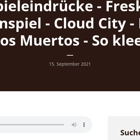
pieleindrücke - Fres
spiel - Cloud City -
los Muertos - So kle
15. September 2021
Such