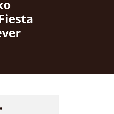
ko
 Fiesta
ever
e