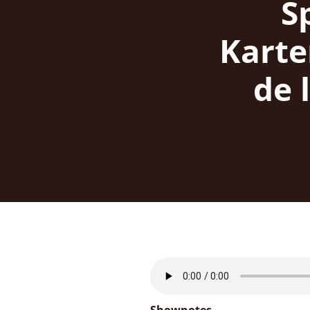
S
Karten
de 