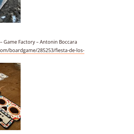
s – Game Factory – Antonin Boccara
om/boardgame/285253/fiesta-de-los-