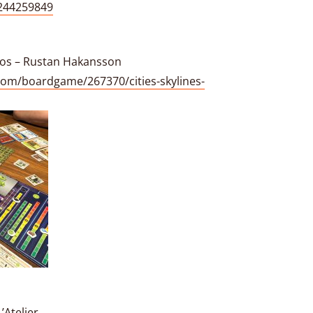
4244259849
smos – Rustan Hakansson
om/boardgame/267370/cities-skylines-
’Atelier