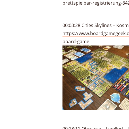
brettspielbar-registrierung-8
00:03:28 Cities Skylines – Ko
https://www.boardgamegeek.c
board-game
00:18:11 Obscurio – Libellud – L