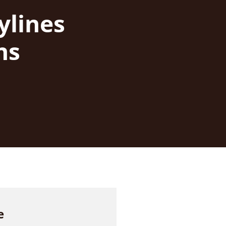
ylines
ns
e