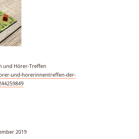
n und Hörer-Treffen
orer-und-horerinnentreffen-der-
4244259849
zember 2019