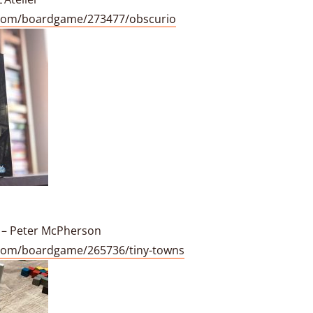
com/boardgame/273477/obscurio
s – Peter McPherson
com/boardgame/265736/tiny-towns