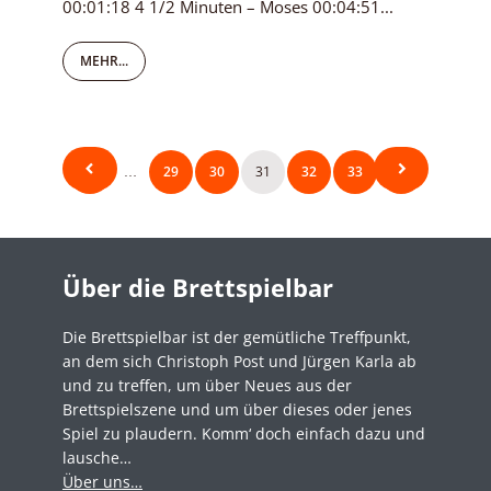
00:01:18 4 1/2 Minuten – Moses 00:04:51...
MEHR...
Seitennummerierung
1
29
30
31
32
33
34
…
der
Beiträge
Über die Brettspielbar
Die Brettspielbar ist der gemütliche Treffpunkt,
an dem sich Christoph Post und Jürgen Karla ab
und zu treffen, um über Neues aus der
Brettspielszene und um über dieses oder jenes
Spiel zu plaudern. Komm‘ doch einfach dazu und
lausche…
Über uns…