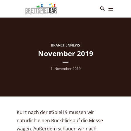
BRANCHENNEWS
November 2019
1. November 2019
Kurz nach der #Spiel19 müssen wir
natürlich einen Rückblick auf die Messe
wagen. Außerdem schauen wir nach