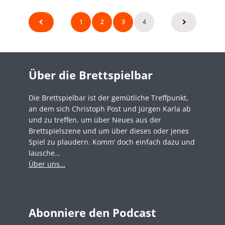
Seitennummerierung
1
2
3
4
der
Beiträge
Über die Brettspielbar
Die Brettspielbar ist der gemütliche Treffpunkt,
an dem sich Christoph Post und Jürgen Karla ab
und zu treffen, um über Neues aus der
Brettspielszene und um über dieses oder jenes
Spiel zu plaudern. Komm‘ doch einfach dazu und
lausche…
Über uns…
Abonniere den Podcast