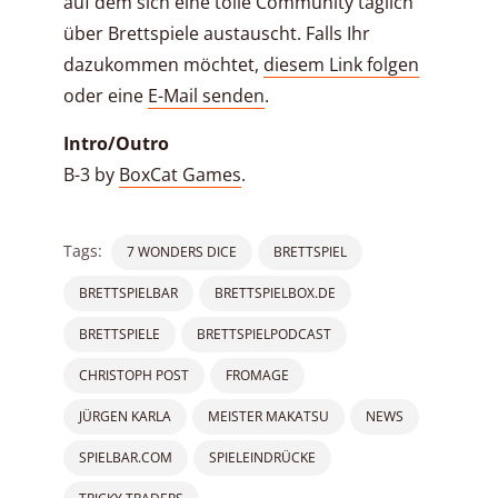
auf dem sich eine tolle Community täglich
über Brettspiele austauscht. Falls Ihr
dazukommen möchtet,
diesem Link folgen
oder eine
E-Mail senden
.
Intro/Outro
B-3 by
BoxCat Games
.
Tags:
7 WONDERS DICE
BRETTSPIEL
BRETTSPIELBAR
BRETTSPIELBOX.DE
BRETTSPIELE
BRETTSPIELPODCAST
CHRISTOPH POST
FROMAGE
JÜRGEN KARLA
MEISTER MAKATSU
NEWS
SPIELBAR.COM
SPIELEINDRÜCKE