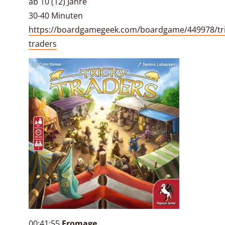
ab 10 (12) Jahre
30-40 Minuten
https://boardgamegeek.com/boardgame/449978/tri
traders
00:41:55
Fromage