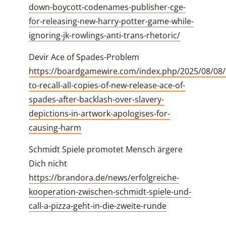
down-boycott-codenames-publisher-cge-
for-releasing-new-harry-potter-game-while-
ignoring-jk-rowlings-anti-trans-rhetoric/
Devir Ace of Spades-Problem
https://boardgamewire.com/index.php/2025/08/08/
to-recall-all-copies-of-new-release-ace-of-
spades-after-backlash-over-slavery-
depictions-in-artwork-apologises-for-
causing-harm
Schmidt Spiele promotet Mensch ärgere
Dich nicht
https://brandora.de/news/erfolgreiche-
kooperation-zwischen-schmidt-spiele-und-
call-a-pizza-geht-in-die-zweite-runde