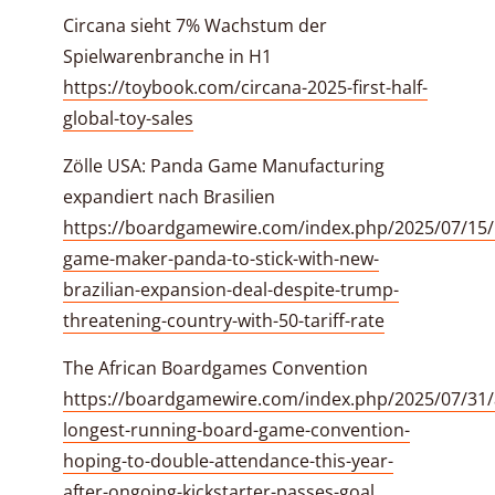
Circana sieht 7% Wachstum der
Spielwarenbranche in H1
https://toybook.com/circana-2025-first-half-
global-toy-sales
Zölle USA: Panda Game Manufacturing
expandiert nach Brasilien
https://boardgamewire.com/index.php/2025/07/15
game-maker-panda-to-stick-with-new-
brazilian-expansion-deal-despite-trump-
threatening-country-with-50-tariff-rate
The African Boardgames Convention
https://boardgamewire.com/index.php/2025/07/31/a
longest-running-board-game-convention-
hoping-to-double-attendance-this-year-
after-ongoing-kickstarter-passes-goal