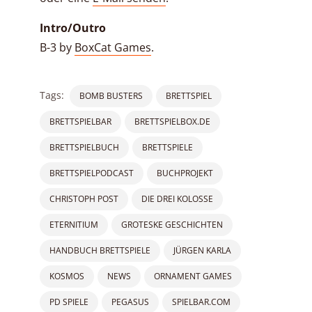
Intro/Outro
B-3 by
BoxCat Games
.
Tags:
BOMB BUSTERS
BRETTSPIEL
BRETTSPIELBAR
BRETTSPIELBOX.DE
BRETTSPIELBUCH
BRETTSPIELE
BRETTSPIELPODCAST
BUCHPROJEKT
CHRISTOPH POST
DIE DREI KOLOSSE
ETERNITIUM
GROTESKE GESCHICHTEN
HANDBUCH BRETTSPIELE
JÜRGEN KARLA
KOSMOS
NEWS
ORNAMENT GAMES
PD SPIELE
PEGASUS
SPIELBAR.COM