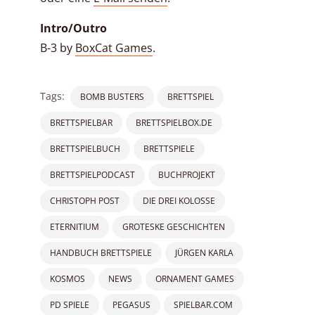
Intro/Outro
B-3 by
BoxCat Games
.
Tags:
BOMB BUSTERS
BRETTSPIEL
BRETTSPIELBAR
BRETTSPIELBOX.DE
BRETTSPIELBUCH
BRETTSPIELE
BRETTSPIELPODCAST
BUCHPROJEKT
CHRISTOPH POST
DIE DREI KOLOSSE
ETERNITIUM
GROTESKE GESCHICHTEN
HANDBUCH BRETTSPIELE
JÜRGEN KARLA
KOSMOS
NEWS
ORNAMENT GAMES
PD SPIELE
PEGASUS
SPIELBAR.COM