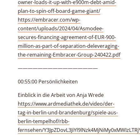
owner-loads-it-up-with-e900m-debt-amid-
plan-to-spin-off-board-game-giant/
https://embracer.com/wp-
content/uploads/2024/04/Asmodee-
secures-financing-agreement-of-EUR-900-
million-as-part-of-separation-deleveraging-
the-remaining-Embracer-Group-240422.pdf
————————————————
00:55:00 Persönlichkeiten
Einblick in die Arbeit von Anja Wrede
https://www.ardmediathek.de/video/der-
tag-in-berlin-und-brandenburg/spiele-aus-
berlin-tempelhof/rbb-
fernsehen/Y3JpZDovL3JiYl9lNzk4MjNiMy0xMWIzLTR