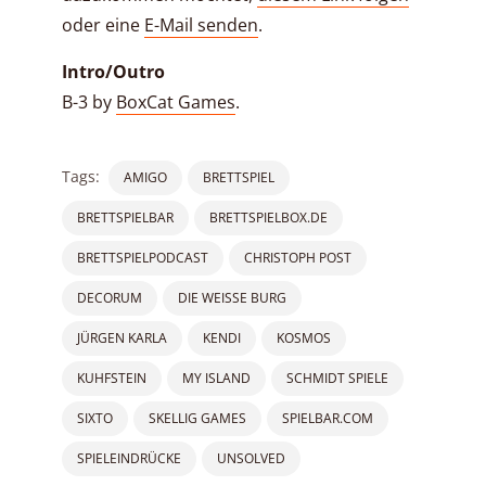
oder eine
E-Mail senden
.
Intro/Outro
B-3 by
BoxCat Games
.
Tags:
AMIGO
BRETTSPIEL
BRETTSPIELBAR
BRETTSPIELBOX.DE
BRETTSPIELPODCAST
CHRISTOPH POST
DECORUM
DIE WEISSE BURG
JÜRGEN KARLA
KENDI
KOSMOS
KUHFSTEIN
MY ISLAND
SCHMIDT SPIELE
SIXTO
SKELLIG GAMES
SPIELBAR.COM
SPIELEINDRÜCKE
UNSOLVED