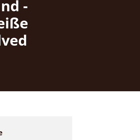
nd -
eiße
lved
e