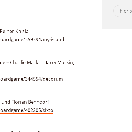
Reiner Knizia
boardgame/359394/my-island
me – Charlie Mackin Harry Mackin,
/boardgame/344554/decorum
en und Florian Benndorf
boardgame/402205/sixto