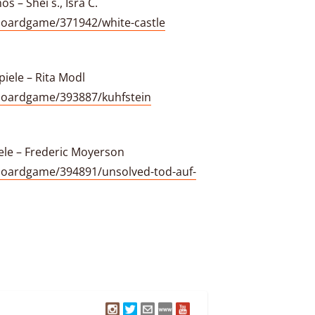
s – Shei s., Isra C.
oardgame/371942/white-castle
piele – Rita Modl
boardgame/393887/kuhfstein
ele – Frederic Moyerson
oardgame/394891/unsolved-tod-auf-