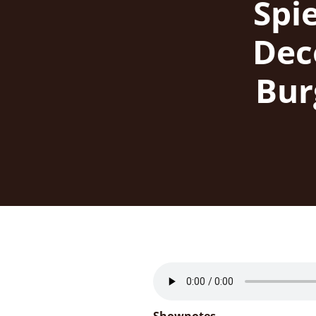
Spi
Dec
Bur