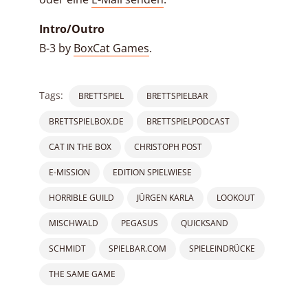
Intro/Outro
B-3 by
BoxCat Games
.
Tags:
BRETTSPIEL
BRETTSPIELBAR
BRETTSPIELBOX.DE
BRETTSPIELPODCAST
CAT IN THE BOX
CHRISTOPH POST
E-MISSION
EDITION SPIELWIESE
HORRIBLE GUILD
JÜRGEN KARLA
LOOKOUT
MISCHWALD
PEGASUS
QUICKSAND
SCHMIDT
SPIELBAR.COM
SPIELEINDRÜCKE
THE SAME GAME