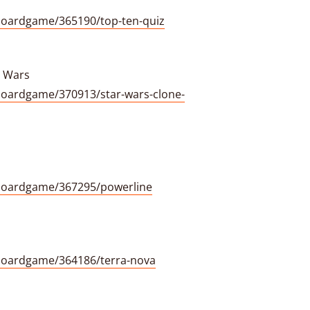
oardgame/365190/top-ten-quiz
e Wars
oardgame/370913/star-wars-clone-
boardgame/367295/powerline
boardgame/364186/terra-nova