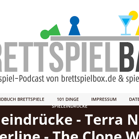
DBUCH BRETTSPIELE
101 DINGE
IMPRESSUM
DAT
SPIELEINDRÜCKE
leindrücke - Terra N
rline - The Clone W