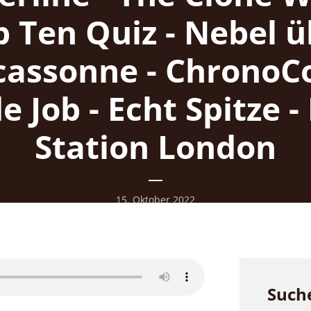
p Ten Quiz - Nebel ü
cassonne - ChronoCo
de Job - Echt Spitze -
Station London
15. Oktober 2022
Such