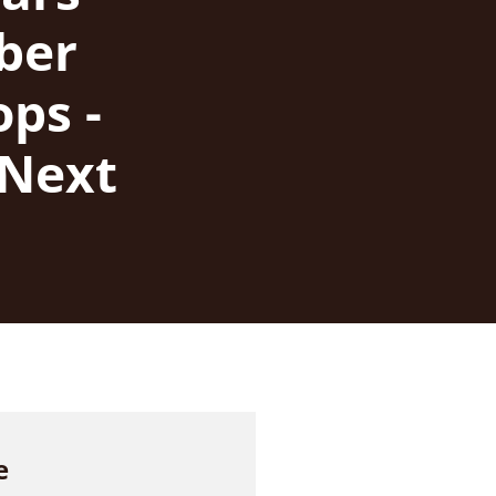
ber
ps -
 Next
e