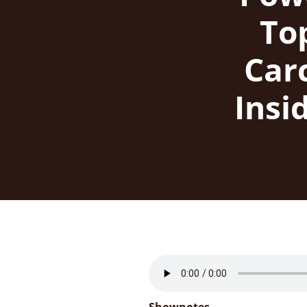
To
Car
Insi