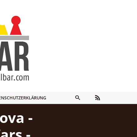
ENSCHUTZERKLÄRUNG
ova -
ars -