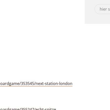
oardgame/353545/next-station-london
oardgame/355247/echt-spitze