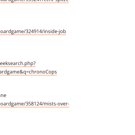
oardgame/324914/inside-job
eeksearch.php?
boardgame&q=chronoCops
nne
oardgame/358124/mists-over-