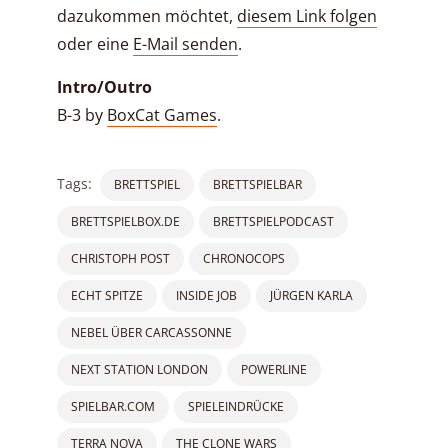
dazukommen möchtet,
diesem Link folgen
oder eine
E-Mail senden
.
Intro/Outro
B-3 by
BoxCat Games
.
Tags:
BRETTSPIEL
BRETTSPIELBAR
BRETTSPIELBOX.DE
BRETTSPIELPODCAST
CHRISTOPH POST
CHRONOCOPS
ECHT SPITZE
INSIDE JOB
JÜRGEN KARLA
NEBEL ÜBER CARCASSONNE
NEXT STATION LONDON
POWERLINE
SPIELBAR.COM
SPIELEINDRÜCKE
TERRA NOVA
THE CLONE WARS