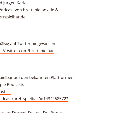
d Jürgen Karla.
-Podcast von brettspielbox.de &
ettspielbar.de
äßig auf Twitter hingewiesen
ps://twitter.com/brettspielbar
tspielbar auf den bekannten Plattformen
pple Podcasts
asts –
odcast/brettspielbar/id1434458572?
nfreies Format. Solltest Du für das