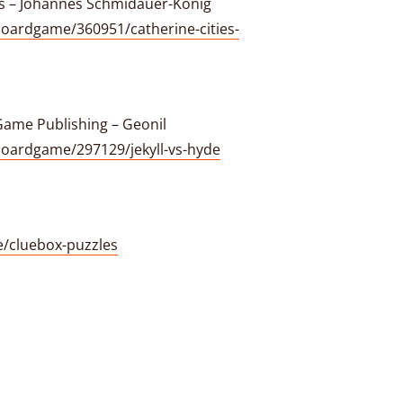
es – Johannes Schmidauer-König
oardgame/360951/catherine-cities-
 Game Publishing – Geonil
oardgame/297129/jekyll-vs-hyde
e/cluebox-puzzles