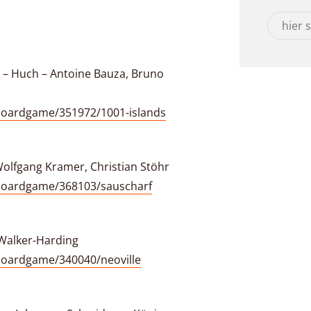
t – Huch – Antoine Bauza, Bruno
oardgame/351972/1001-islands
Wolfgang Kramer, Christian Stöhr
boardgame/368103/sauscharf
 Walker-Harding
oardgame/340040/neoville