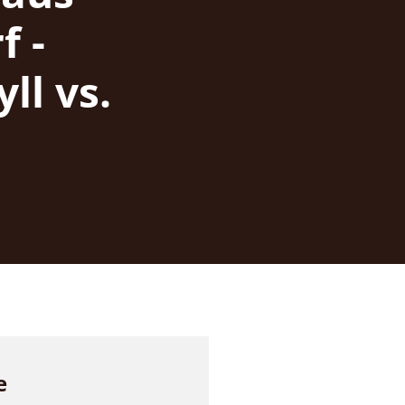
f -
ll vs.
e