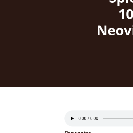
10
Neovi