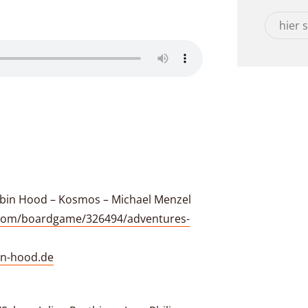
obin Hood – Kosmos – Michael Menzel
com/boardgame/326494/adventures-
in-hood.de