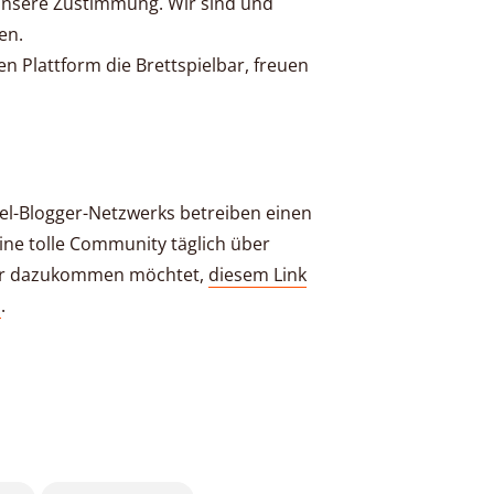
 unsere Zustimmung. Wir sind und
en.
en Plattform die Brettspielbar, freuen
iel-Blogger-Netzwerks betreiben einen
ine tolle Community täglich über
 Ihr dazukommen möchtet,
diesem Link
n
.