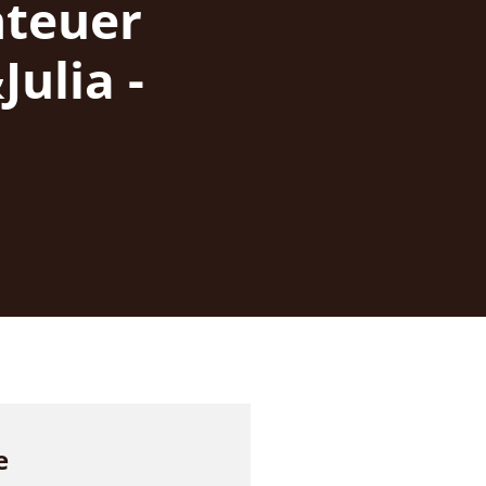
nteuer
ulia -
e