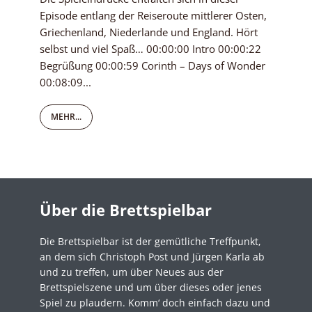
Episode entlang der Reiseroute mittlerer Osten,
Griechenland, Niederlande und England. Hört
selbst und viel Spaß… 00:00:00 Intro 00:00:22
Begrüßung 00:00:59 Corinth – Days of Wonder
00:08:09...
MEHR...
Über die Brettspielbar
Die Brettspielbar ist der gemütliche Treffpunkt,
an dem sich Christoph Post und Jürgen Karla ab
und zu treffen, um über Neues aus der
Brettspielszene und um über dieses oder jenes
Spiel zu plaudern. Komm‘ doch einfach dazu und