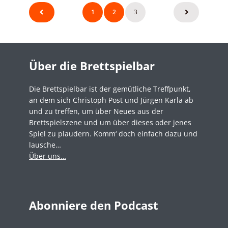
Seitennummerierung
1
2
3
der
Beiträge
Über die Brettspielbar
Die Brettspielbar ist der gemütliche Treffpunkt,
an dem sich Christoph Post und Jürgen Karla ab
und zu treffen, um über Neues aus der
Brettspielszene und um über dieses oder jenes
Spiel zu plaudern. Komm‘ doch einfach dazu und
lausche…
Über uns…
Abonniere den Podcast