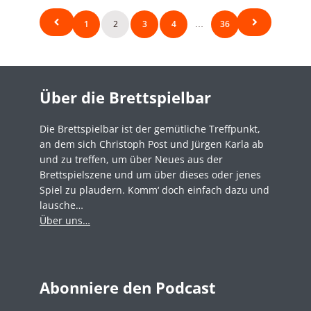
Seitennummerierung
1
2
3
4
36
…
der
Beiträge
Über die Brettspielbar
Die Brettspielbar ist der gemütliche Treffpunkt,
an dem sich Christoph Post und Jürgen Karla ab
und zu treffen, um über Neues aus der
Brettspielszene und um über dieses oder jenes
Spiel zu plaudern. Komm‘ doch einfach dazu und
lausche…
Über uns…
Abonniere den Podcast